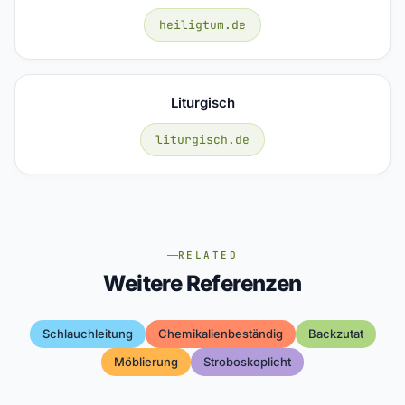
heiligtum.de
Liturgisch
liturgisch.de
RELATED
Weitere Referenzen
Schlauchleitung
Chemikalienbeständig
Backzutat
Möblierung
Stroboskoplicht