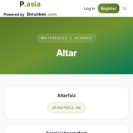
P
.asia
Log in
Register
Shrunken
.com
Powered by
REFERENCES / KEYWORD
Altar
Altarfalz
altarfalz.de