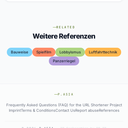
RELATED
Weitere Referenzen
Bauweise
Spielfilm
Lobbyismus
Luftfahrttechnik
Panzerriegel
P.ASIA
Frequently Asked Questions (FAQ) for the URL Shortener Project
Imprint
Terms & Conditions
Contact Us
Report abuse
References