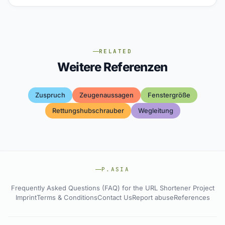
RELATED
Weitere Referenzen
Zuspruch
Zeugenaussagen
Fenstergröße
Rettungshubschrauber
Wegleitung
P.ASIA
Frequently Asked Questions (FAQ) for the URL Shortener Project
Imprint
Terms & Conditions
Contact Us
Report abuse
References