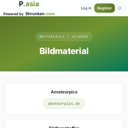
P
.asia
Log in
Register
Shrunken
.com
Powered by
REFERENCES / KEYWORD
Bildmaterial
Amateurpics
amateurpics.de