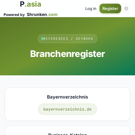
P
.asia
Log in
Register
Shrunken
.com
Powered by
REFERENCES / KEYWORD
Branchenregister
Bayernverzeichnis
bayernverzeichnis.de