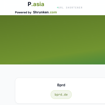
P
.asia
URL SHORTENER
Shrunken
.com
Powered by
Bprd
bprd.de