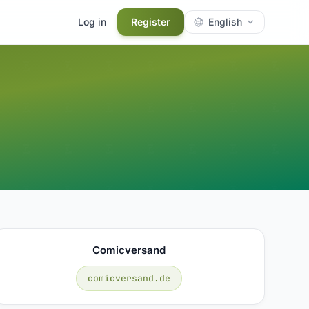
Log in
Register
English
Comicversand
comicversand.de