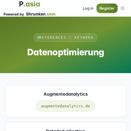
P
.asia
Log in
Register
Shrunken
.com
Powered by
REFERENCES / KEYWORD
Datenoptimierung
Augmentedanalytics
augmentedanalytics.de