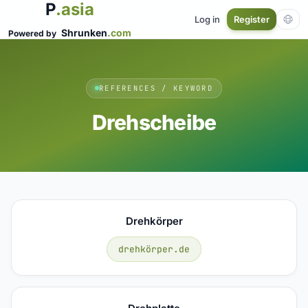
P
.asia
Log in
Register
Shrunken
.com
Powered by
REFERENCES / KEYWORD
Drehscheibe
Drehkörper
drehkörper.de