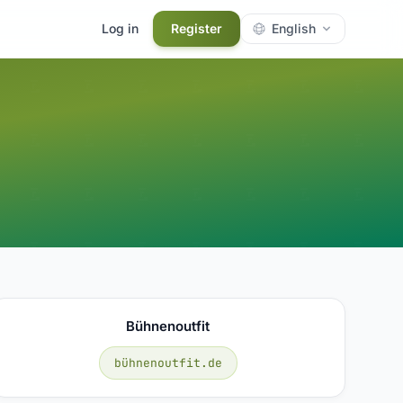
Log in
Register
English
Bühnenoutfit
bühnenoutfit.de