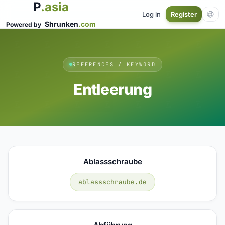
P
.asia
Log in
Register
Shrunken
.com
Powered by
REFERENCES / KEYWORD
Entleerung
Ablassschraube
ablassschraube.de