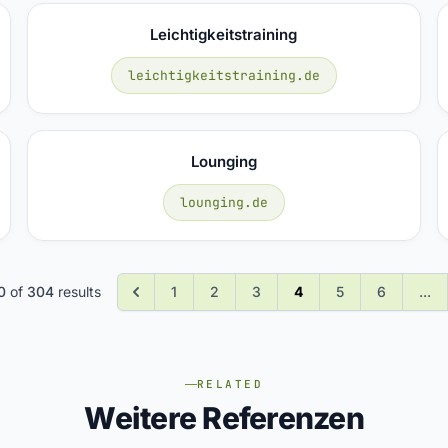
Leichtigkeitstraining
leichtigkeitstraining.de
Lounging
lounging.de
0
of
304
results
1
2
3
4
5
6
...
RELATED
Weitere Referenzen