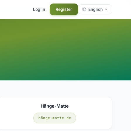
Log in
Register
English
Hänge-Matte
hänge-matte.de