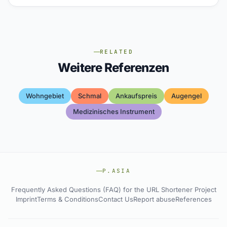
RELATED
Weitere Referenzen
Wohngebiet
Schmal
Ankaufspreis
Augengel
Medizinisches Instrument
P.ASIA
Frequently Asked Questions (FAQ) for the URL Shortener Project
Imprint
Terms & Conditions
Contact Us
Report abuse
References