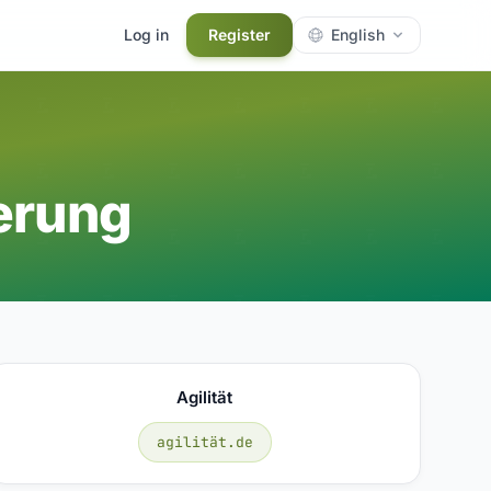
Log in
Register
English
erung
Agilität
agilität.de