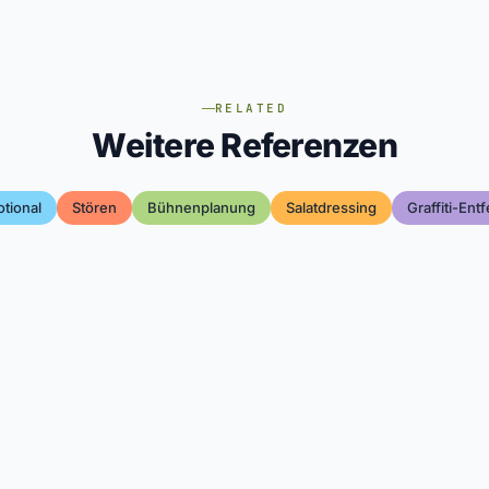
RELATED
Weitere Referenzen
tional
Stören
Bühnenplanung
Salatdressing
Graffiti-Ent