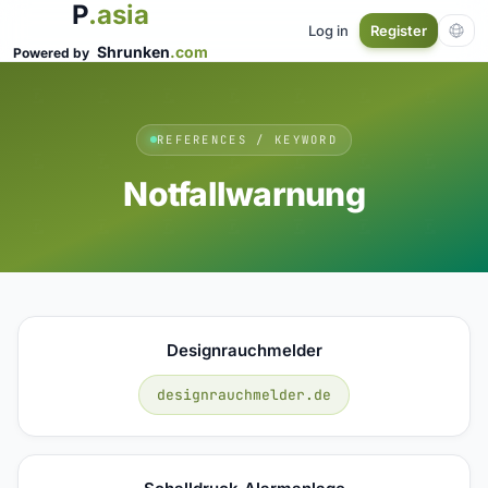
P
.asia
Log in
Register
Shrunken
.com
Powered by
REFERENCES / KEYWORD
Notfallwarnung
Designrauchmelder
designrauchmelder.de