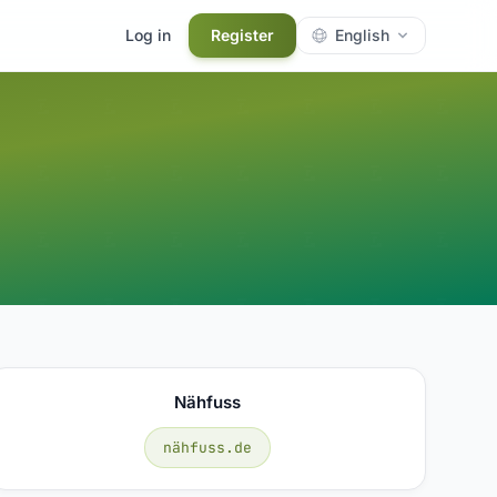
Log in
Register
English
Nähfuss
nähfuss.de