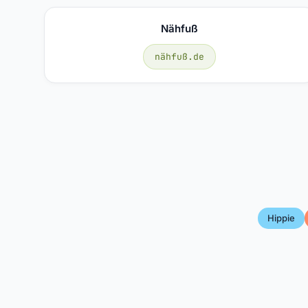
Nähfuß
nähfuß.de
Hippie