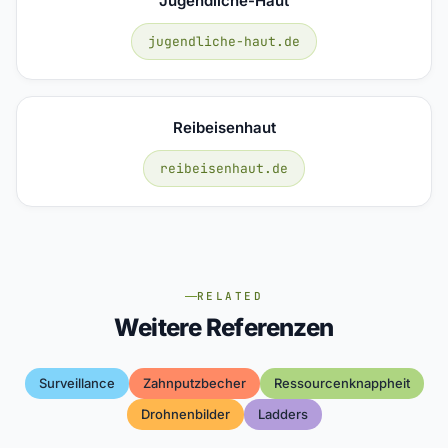
Jugendliche-Haut
jugendliche-haut.de
Reibeisenhaut
reibeisenhaut.de
RELATED
Weitere Referenzen
Surveillance
Zahnputzbecher
Ressourcenknappheit
Drohnenbilder
Ladders