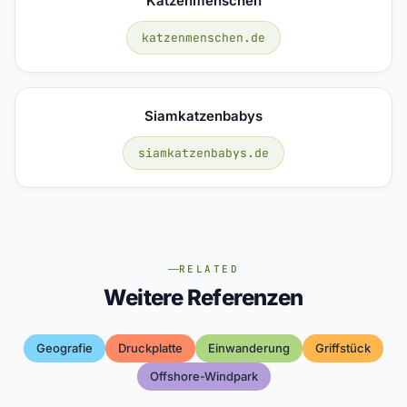
Katzenmenschen
katzenmenschen.de
Siamkatzenbabys
siamkatzenbabys.de
RELATED
Weitere Referenzen
Geografie
Druckplatte
Einwanderung
Griffstück
Offshore-Windpark