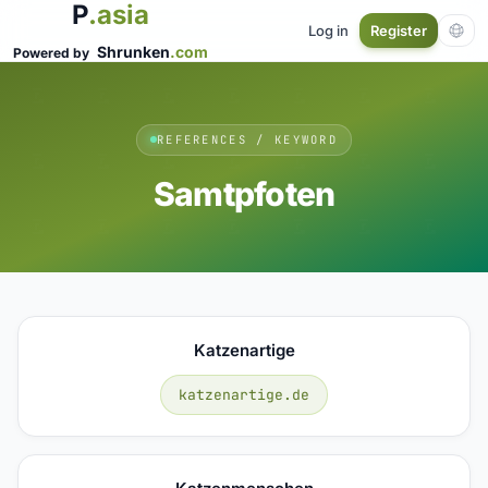
P
.asia
Log in
Register
Shrunken
.com
Powered by
REFERENCES / KEYWORD
Samtpfoten
Katzenartige
katzenartige.de