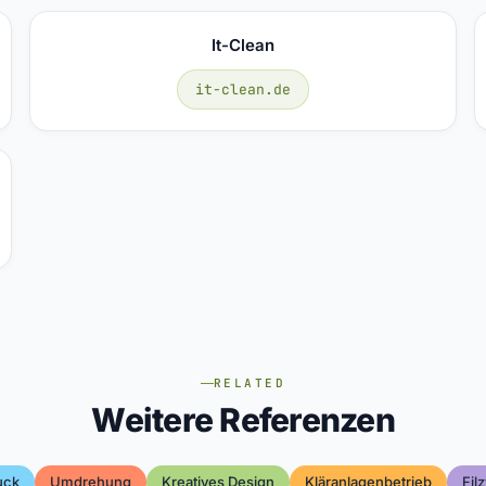
It-Clean
it-clean.de
RELATED
Weitere Referenzen
uck
Umdrehung
Kreatives Design
Kläranlagenbetrieb
Fil