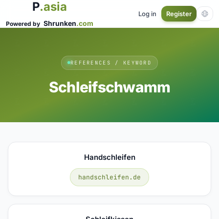
P
.asia
Log in
Register
Shrunken
.com
Powered by
REFERENCES / KEYWORD
Schleifschwamm
Handschleifen
handschleifen.de