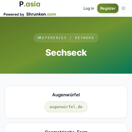
P
.asia
Log in
Register
Shrunken
.com
Powered by
REFERENCES / KEYWORD
Sechseck
Augenwürfel
augenwürfel.de