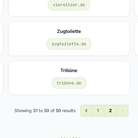
viersitzer.de
Zugtoilette
zugtoilette.de
Tribüne
tribüne.de
Showing
31
to
50
of
50
results
1
2