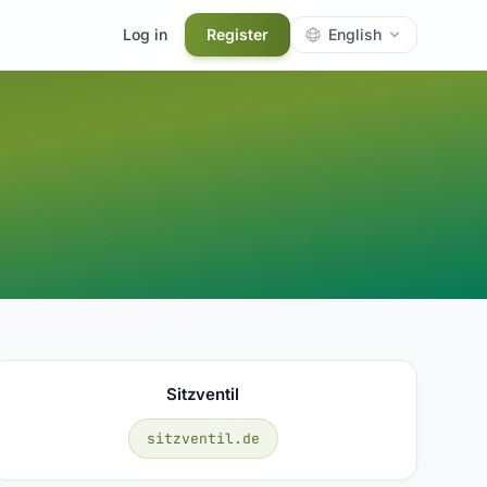
Log in
Register
English
Sitzventil
sitzventil.de