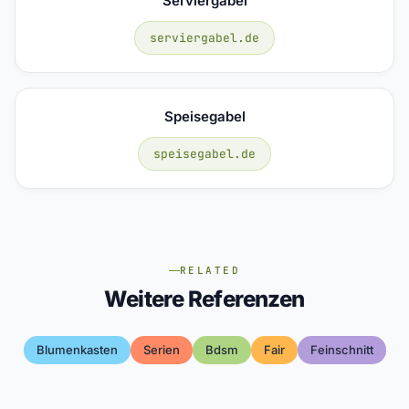
Serviergabel
serviergabel.de
Speisegabel
speisegabel.de
RELATED
Weitere Referenzen
Blumenkasten
Serien
Bdsm
Fair
Feinschnitt