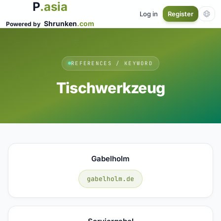
P
.asia
Log in
Register
Shrunken
.com
Powered by
REFERENCES / KEYWORD
Tischwerkzeug
Gabelholm
gabelholm.de