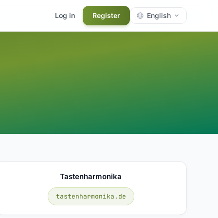
Log in
Register
English
Tastenharmonika
tastenharmonika.de