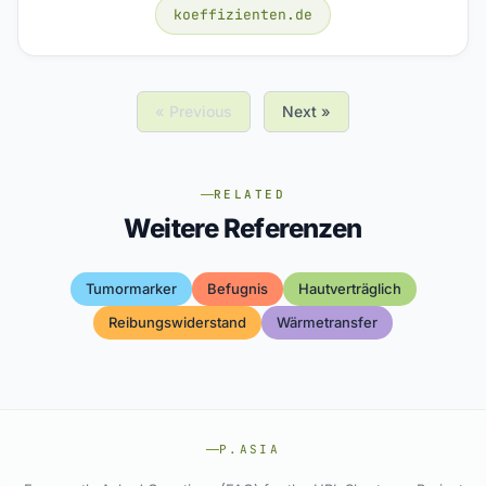
koeffizienten.de
« Previous
Next »
RELATED
Weitere Referenzen
Tumormarker
Befugnis
Hautverträglich
Reibungswiderstand
Wärmetransfer
P.ASIA