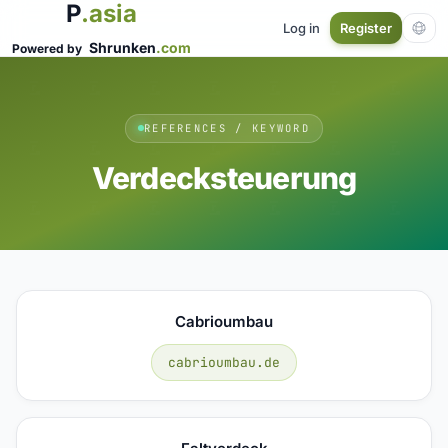
P
.asia
Log in
Register
Shrunken
.com
Powered by
REFERENCES / KEYWORD
Verdecksteuerung
Cabrioumbau
cabrioumbau.de