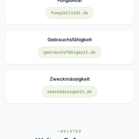
Fungibilität
fungibilität.de
Gebrauchsfähigkeit
gebrauchsfähigkeit.de
Zweckmässigkeit
zweckmässigkeit.de
RELATED