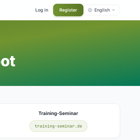
Log in
Register
English
ot
Training-Seminar
training-seminar.de