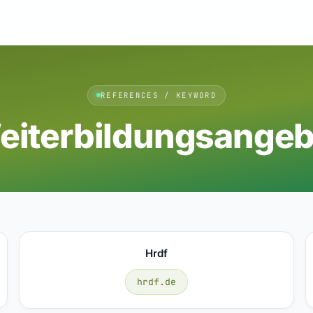
REFERENCES / KEYWORD
eiterbildungsangeb
Hrdf
hrdf.de