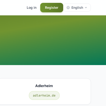
Log in
Register
English
Adlerheim
adlerheim.de