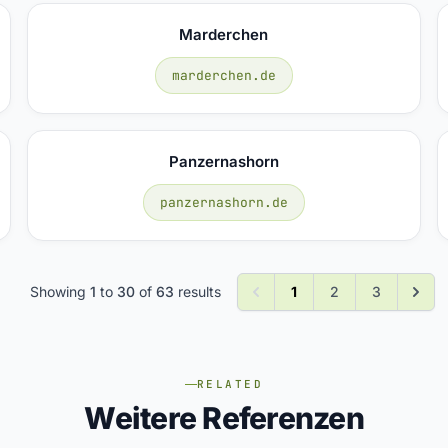
Marderchen
marderchen.de
Panzernashorn
panzernashorn.de
Showing
1
to
30
of
63
results
1
2
3
RELATED
Weitere Referenzen