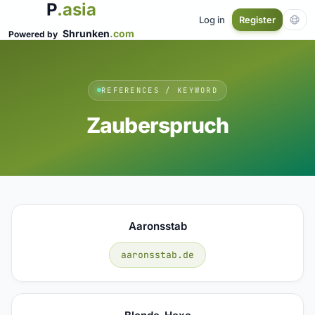
P
.asia
Log in
Register
Shrunken
.com
Powered by
REFERENCES / KEYWORD
Zauberspruch
Aaronsstab
aaronsstab.de