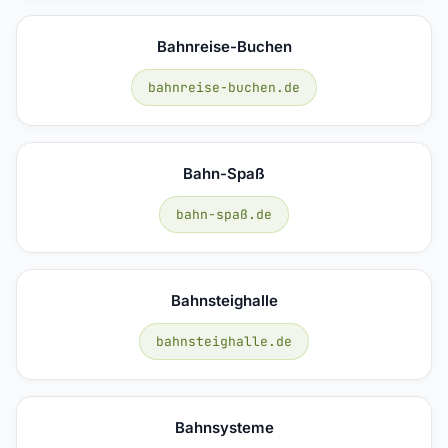
Bahnreise-Buchen
bahnreise-buchen.de
Bahn-Spaß
bahn-spaß.de
Bahnsteighalle
bahnsteighalle.de
Bahnsysteme